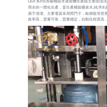
QGF系列5加侖桶裝水灌裝機生產線主要由清
用水的一體化生產，是生產桶裝礦泉水,純凈水
易于清潔。主要電器采用西門子，歐姆龍等世
效率高，質量可靠，質量穩定，自動化程度高