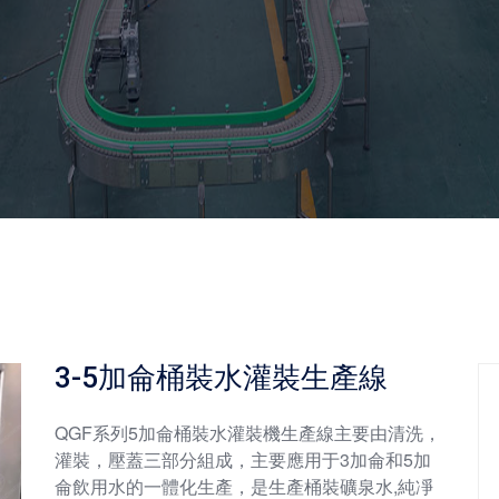
3-5加侖桶裝水灌裝生產線
QGF系列5加侖桶裝水灌裝機生產線主要由清洗，
灌裝，壓蓋三部分組成，主要應用于3加侖和5加
侖飲用水的一體化生產，是生產桶裝礦泉水,純凈