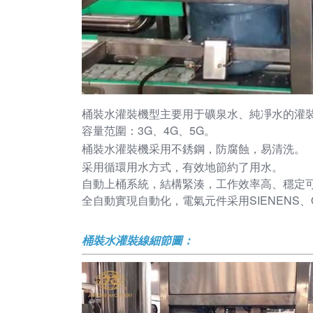
桶裝水灌裝機型主要用于礦泉水、純凈水的灌
容量范圍：3G、4G、5G。
桶裝水灌裝機
采用不銹鋼，防腐蝕，易清洗。
采用循環用水方式，有效地節約了用水。
自動上桶系統，結構緊湊，工作效率高、穩定
全自動實現自動化，電氣元件采用SIENENS、
桶裝水灌裝線細節圖：