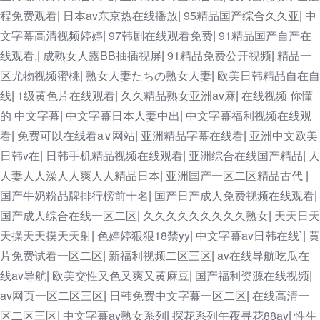
程免费观看
日本av东京热在线播放
95精品国产综合久久亚
中
|
|
|
文字幕高清视频婷婷
97韩剧在线观看免费
91精品国产自产在
|
|
线观看,
成熟女人露BB抽插视屏
91精品免费公开视频
精品一
|
|
|
区尤物视频蜜桃
熟女人妻たちの熟女人妻
欧美日韩精品自在自
|
|
线
1级黄色片在线观看
久久精品熟女亚洲av麻
在线视频 你懂
|
|
|
的 中文字幕
中文字幕日本人妻中出
中文字幕福利视频在线观
|
|
看
免费可以在线看a∨网站
亚洲精品字幕在线看
亚洲中文欧美
|
|
|
日韩v在
日韩手机精品视频在线观看
亚洲综合在线国产精品
人
|
|
|
人妻人人澡人人爽人人精品日本
亚洲国产一区二区精品古代
|
|
国产牛奶粉品牌排行榜前十名
国产日产成人免费视频在线观看
|
|
国产成人综合在线一区二区
久久久久久久久久久熟女
天天日天
|
|
天操天天摸天天射
色婷婷狠狠18禁yy
中文字幕av日韩在线`
黄
|
|
|
片免费试看一区二区
新福利视频二区三区
av在线导航吃瓜在
|
|
线av导航
欧美交性又色又爽又黄麻豆
国产福利资源在线视频
|
|
|
av网页一区二区三区
日韩免费中文字幕一区二区
在线高清一
|
|
区二区三区
中文字幕av熟女系列
探花系列午夜寻花88av
性生
|
|
|