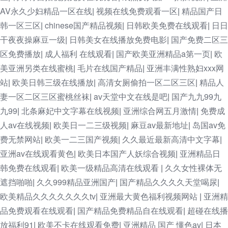
AV永久少妇精品一区在线
视频在线免费观看一区
精品国产日
|
|
韩一区三区
chinese国产精品视频
日韩欧美免费在线观看
日日
|
|
|
干夜夜操麻豆一级
日韩美女在线播放免费电影
国产免费二区三
|
|
区免费播放
成人福利 在线观看
国产欧美亚洲精品a第一页
欧
|
|
|
美亚洲另类在线蜜桃
毛片在线国产精品
亚洲丰满性熟妇xxx网
|
|
站
欧美日韩三级在线播放
高清女厕偷拍一区二区三区
精品人
|
|
|
妻一区二区三区蜜桃丝袜
av天堂中文在线是吧
国产九九99九
|
|
九99
北条麻妃中文字幕在线视频
亚洲综合网五月激情
免费成
|
|
|
人av在线视频
欧美日一二三级视频
麻豆av最新地址
岛国av免
|
|
|
费无禁网站
欧美一二三国产视频
久久最近最新高清中文字幕
|
|
|
亚洲av在线观看黄色
欧美日本国产人妖综合视频
亚洲精品日
|
|
韩免费在线观看
欧美一级精品高清在线观看
久久女性裸体无
|
|
遮挡啪啪
久久999精品亚洲国产
国产精品久久久久天堂喝尿
|
|
|
欧美精品久久久久久久久tv
亚洲最大黄色福利视频网站
亚洲精
|
|
品免费观看在线观看
国产精品免费精品自在线观看
超碰在线播
|
|
放福利91
欧美不卡在线观看免费
亚洲精品 国产 懂色av
日本
|
|
|