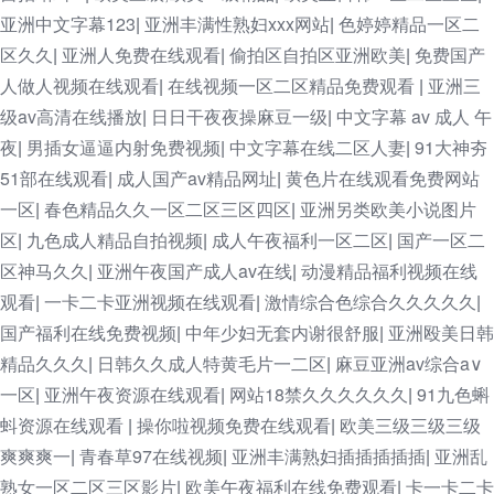
亚洲中文字幕123
亚洲丰满性熟妇xxx网站
色婷婷精品一区二
|
|
区久久
亚洲人免费在线观看
偷拍区自拍区亚洲欧美
免费国产
|
|
|
人做人视频在线观看
在线视频一区二区精品免费观看
亚洲三
|
|
级av高清在线播放
日日干夜夜操麻豆一级
中文字幕 av 成人 午
|
|
夜
男插女逼逼内射免费视频
中文字幕在线二区人妻
91大神夯
|
|
|
51部在线观看
成人国产av精品网址
黄色片在线观看免费网站
|
|
一区
春色精品久久一区二区三区四区
亚洲另类欧美小说图片
|
|
区
九色成人精品自拍视频
成人午夜福利一区二区
国产一区二
|
|
|
区神马久久
亚洲午夜国产成人av在线
动漫精品福利视频在线
|
|
观看
一卡二卡亚洲视频在线观看
激情综合色综合久久久久久
|
|
|
国产福利在线免费视频
中年少妇无套内谢很舒服
亚洲殴美日韩
|
|
精品久久久
日韩久久成人特黄毛片一二区
麻豆亚洲av综合a∨
|
|
一区
亚洲午夜资源在线观看
网站18禁久久久久久久
91九色蝌
|
|
|
蚪资源在线观看
操你啦视频免费在线观看
欧美三级三级三级
|
|
爽爽爽一
青春草97在线视频
亚洲丰满熟妇插插插插插
亚洲乱
|
|
|
熟女一区二区三区影片
欧美午夜福利在线免费观看
卡一卡二卡
|
|