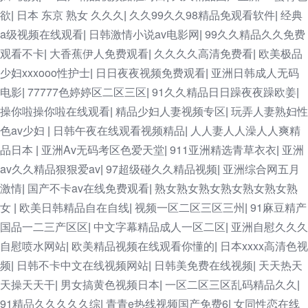
欲
日本 东京 熟女 久久久
久久99久久98精品免观看软件
经典
|
|
|
a级视频在线观看
日韩激情小说av电影网
99久久精品久久免费
|
|
观看不卡
大香蕉伊人免费观看
久久久久高清免费看
欧美极品
|
|
|
少妇xxxooo性护士
日日夜夜视频免费观看
亚洲日韩成人无码
|
|
电影
77777色婷婷区二区三区
91久久精品日日躁夜夜躁欧姜
|
|
|
操你啦操你啦在线观看
精品少妇人妻视频专区
玩弄人妻熟妇性
|
|
色av少妇
日韩午夜在线观看视频精品
人人妻人人澡人人爽精
|
|
品日本
亚洲Av无码考区色爱天堂
911亚洲精选青草衣衣
亚洲
|
|
|
av久久精品狠狠爱av
97超级碰久久精品视频
亚洲综合网五月
|
|
激情
国产不卡av在线免费观看
熟女熟女熟女熟女熟女熟女熟
|
|
女
欧美日韩精品自在自线
视频一区二区三区三州
91麻豆精产
|
|
|
国品一二三产区区
中文字幕精品成人一区二区
亚洲自慰久久久
|
|
自慰喷水网站
欧美精品视频在线观看你懂的
日本xxxx高清色视
|
|
频
日韩不卡中文在线视频网站
日韩美免费在线视频
天天热天
|
|
|
天操天天干
男女搞黄色视频日本
一区二区三区乱码精品久久
|
|
|
91精品久久久久久综
青青e热线视频国产免费6
女同性恋在线
|
|