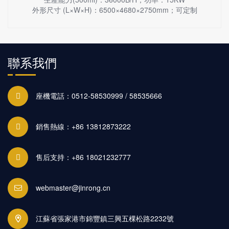
外形尺寸 (L×W×H)：6500×4680×2750mm；可定制
聯系我們
座機電話：0512-58530999 / 58535666
銷售熱線：+86 13812873222
售后支持：+86 18021232777
webmaster@jinrong.cn
江蘇省張家港市錦豐鎮三興五棵松路2232號