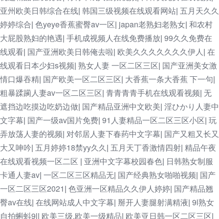
亚州欧美日韩综合在线
韩国三级视频在线观看网站
五月天久久
|
|
婷婷综合
色yeye香蕉蜜臀av一区
japan老熟妇老熟女
和农村
|
|
|
大屁股熟妇的艳遇
手机成视频人在线免费播放
99久久免费在
|
|
线观看
国产亚洲欧美日韩俺去啦
欧美久久久久久久久伊人
在
|
|
|
线观看日本少妇s视频
熟女人妻 一区二区三区
国产亚洲美女激
|
|
情口爆吞精
国产欧美一区二区三区
大香蕉一条大香蕉 下一句
|
|
|
粗暴蹂躏人妻av一区二区三区
青青青青手机在线观看视频
无
|
|
遮挡边吃摸边吃奶边做
国产精品亚洲中文欧美
淫ひかり人妻中
|
|
文字幕
国产一级av国片免费
91人妻精品一区二区三区小区
玩
|
|
|
弄放荡人妻的视频
对邻居人妻下春药中文字幕
国产又粗又长又
|
|
大又呻吟
五月婷婷18禁yy久久
五月天丁香激情四射
精品午夜
|
|
|
在线观看视频一区二区
亚洲中文字幕校园春色
日韩熟女制服
|
|
卡通人妻av
一区二区三区精品无
国产经典熟女啪啪视频
国产
|
|
|
一区二区三区2021
色亚洲一区精品久久伊人婷婷
国产精品翘
|
|
臀av在线
在线网站成人中文字幕
掰开人妻腿射满精液
9l熟女
|
|
|
自拍蝌蚪9l
欧美三级,欧美一级精品
欧美亚日韩一区二区三区
|
|
|