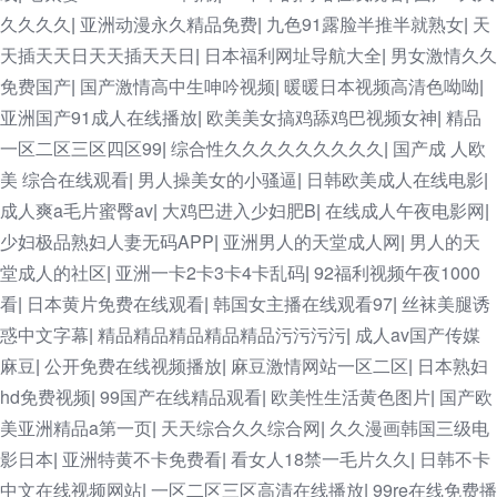
久久久久
亚洲动漫永久精品免费
九色91露脸半推半就熟女
天
|
|
|
天插天天日天天插天天日
日本福利网址导航大全
男女激情久久
|
|
免费国产
国产激情高中生呻吟视频
暖暖日本视频高清色呦呦
|
|
|
亚洲国产91成人在线播放
欧美美女搞鸡舔鸡巴视频女神
精品
|
|
一区二区三区四区99
综合性久久久久久久久久久
国产成 人欧
|
|
美 综合在线观看
男人操美女的小骚逼
日韩欧美成人在线电影
|
|
|
成人爽a毛片蜜臀av
大鸡巴进入少妇肥B
在线成人午夜电影网
|
|
|
少妇极品熟妇人妻无码APP
亚洲男人的天堂成人网
男人的天
|
|
堂成人的社区
亚洲一卡2卡3卡4卡乱码
92福利视频午夜1000
|
|
看
日本黄片免费在线观看
韩国女主播在线观看97
丝袜美腿诱
|
|
|
惑中文字幕
精品精品精品精品精品污污污污
成人av国产传媒
|
|
麻豆
公开免费在线视频播放
麻豆激情网站一区二区
日本熟妇
|
|
|
hd免费视频
99国产在线精品观看
欧美性生活黄色图片
国产欧
|
|
|
美亚洲精品a第一页
天天综合久久综合网
久久漫画韩国三级电
|
|
影日本
亚洲特黄不卡免费看
看女人18禁一毛片久久
日韩不卡
|
|
|
中文在线视频网站
一区二区三区高清在线播放
99re在线免费播
|
|