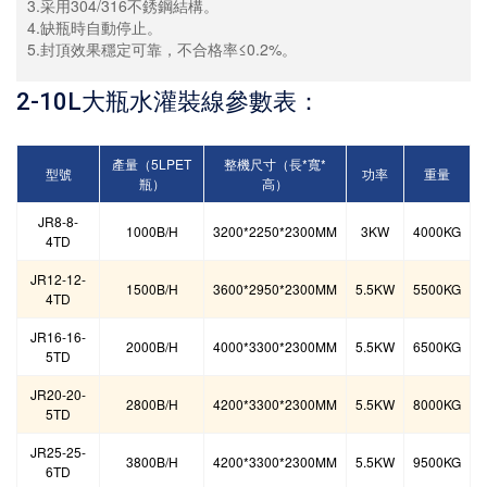
3.采用304/316不銹鋼結構。
4.缺瓶時自動停止。
5.封頂效果穩定可靠，不合格率≤0.2%。
2-10L
大瓶水灌裝線
參數表：
產量（5LPET
整機尺寸（長*寬*
型號
功率
重量
瓶）
高）
JR8-8-
1000B/H
3200*2250*2300MM
3KW
4000KG
4TD
JR12-12-
1500B/H
3600*2950*2300MM
5.5KW
5500KG
4TD
JR16-16-
2000B/H
4000*3300*2300MM
5.5KW
6500KG
5TD
JR20-20-
2800B/H
4200*3300*2300MM
5.5KW
8000KG
5TD
JR25-25-
3800B/H
4200*3300*2300MM
5.5KW
9500KG
6TD