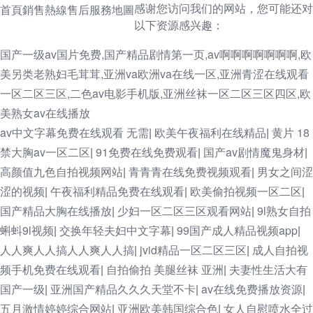
感谢您访问我们的网站，您可能还对
首頁
銷售熱線
售后服務
地圖
以下资源感兴趣：
国产一级av国片免费,国产精品剧情第一页,av啊啊啊啊啊啊啊,欧
美另类老熟妇毛茸茸,亚洲va欧洲va在线一区,亚洲青涩在线观看
一区二区三区,二色av电影手机版,亚洲丝袜一区二区三区四区,欧
美熟女av在线播放
av中文字幕免费在线观看 无需
欧美午夜福利在线精品
黄片 18
|
|
禁大胸av一区二区
91免费在线免费观看
国产av剧情魔鬼身材
|
|
|
高颜值九色自拍视频网站
青青青在线免费视频观看
男女之间涩
|
|
涩的视频
午夜福利精品免费在线观看
欧美偷拍视频一区二区
|
|
|
国产精品大胸在线播放
少妇一区二区三区观看网站
9l熟女自拍
|
|
蝌蚪9l视频
交换年轻夫妇中文字幕
99国产成人精品视频app
|
|
|
人人爽人人搞人人爽人人搞
jvid精品一区二区三区
成人自拍视
|
|
频手机免费在线观看
自拍偷拍 美腿丝袜 亚洲
夫妻性生活大有
|
|
国产一级
亚洲国产精品久久久天堂不卡
av在线免费播放资源
|
|
|
五月激情婷婷综合网站
亚洲欧美韩国综合色
女人自慰喷水全过
|
|