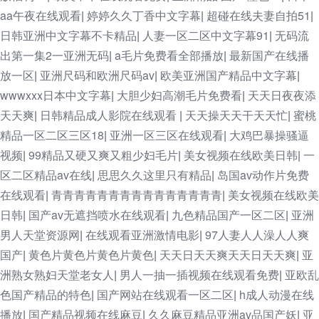
aa午夜在线观看
婷婷久久丁香中文字幕
超碰在线夫妻自拍51
|
|
|
日韩亚洲中文字幕不卡精品
人妻一区二区中文字幕91
无码流
|
|
出第一集2一亚洲无码
a毛片免费看全部播放
最新国产在线播
|
|
放一区
亚洲尺码和欧洲尺码av
欧美亚洲国产精品中文字幕
|
|
|
wwwxxx日本中文字幕
大胆少妇高潮毛片免费看
天天日夜夜添
|
|
天天爽
日韩精品成人影院在线观看
天天操天天干天天忙
蜜桃
|
|
|
精品一区二区三区18
亚洲一区三区在线观看
大鸡巴暴操骚逼
|
|
视频
99精品又硬又爽又粗少妇毛片
美女视频在线欧美日韩
一
|
|
|
区二区精品av在线
思思久久这里只有精品
岛国av动作片免费
|
|
在线观看
青青青青青青青青青青青青青青青
美女视频在线欧美
|
|
日韩
国产av无遮挡喷水在线观看
九色精品国产一区二区
亚洲
|
|
|
男人天堂资源网
在线观看亚洲激情电影
97人妻人人澡人人爽
|
|
国产
黄色片黄色片黄色片黄色
天天日天天爽天天日天天爽
亚
|
|
|
洲熟女熟妇天堂老女人
男人一抽一插视频在线观看免费
亚欧乱
|
|
色国产精品的特色
国产网站在线观看一区二区
h成人动漫在线
|
|
播放
国产精品视频在线麻豆
久久麻豆精品亚洲av品国产妖
亚
|
|
|