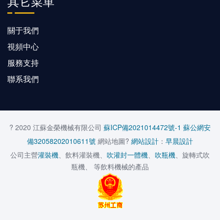
其它菜單
關于我們
視頻中心
服務支持
聯系我們
? 2020 江蘇金榮機械有限公司
蘇ICP備2021014472號-1
蘇公網安
備32058202010611號
網站地圖?
網站設計
：
早晨設計
公司主營
灌裝機
、飲料灌裝機、
吹灌封一體機
、
吹瓶機
、旋轉式吹
瓶機、 等飲料機械的產品