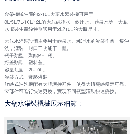
金榮機械生產的2-10L
大瓶水灌裝機
可用于
3L/5L/7L/10L/12L的大瓶純凈水、飲用水、礦泉水等。大瓶
水灌裝生產線特別適用于2L?10L的大瓶尺寸。
大瓶水灌裝設備主要用于礦泉水、純凈水的灌裝作業，集沖
洗，灌裝，封口三功能于一體。
瓶子類型：聚酯PET瓶。
瓶蓋類型：塑料蓋。
容量范圍：2L-10L。
灌裝方式：常壓灌裝。
旋轉式沖洗機配有大瓶護持部件，使得大瓶翻轉穩定可靠。
零部件可進行快速更換，實現不同瓶型灌裝快速變換。
大瓶水灌裝機械展示細節：