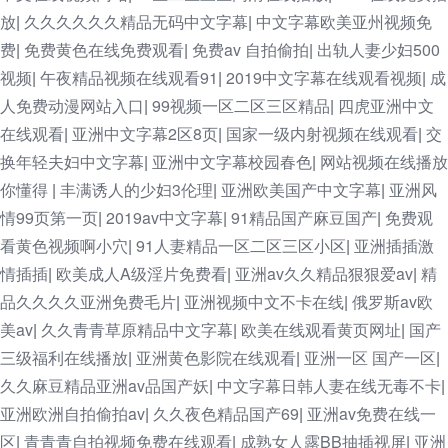
放
久久久久久久精品无码中文字幕
中文字幕欧美亚州视频免
|
|
费
免费黄色在线免费观看
免费av 自拍偷拍
出轨人妻少妇500
|
|
|
视频
午夜精品视频在线观看91
2019中文字幕在线观看视频
成
|
|
|
人免费动漫网站入口
99视频一区二区三区精品
四虎亚洲中文
|
|
在线观看
亚洲中文字幕2区8页
国家一级内射视频在线观看
交
|
|
|
换年轻夫妇中文字幕
亚洲中文字幕校园春色
网站视频在线播放
|
|
你懂得
丰满诱人的少妇3伦理
亚洲欧美国产中文字幕
亚洲风
|
|
|
情99页第一页
2019av中文字幕
91精品国产麻豆国产
免费观
|
|
|
看黄色视频啊小穴
91人妻精品一区二区三区小区
亚洲插插激
|
|
情插插
欧美成人A级淫片免费看
亚洲av久久精品狠狠爱av
精
|
|
|
品久久久久亚洲免费毛片
亚洲视频中文不卡在线
俄罗斯av欧
|
|
美av
久久青青草原精品中文字幕
欧美在线观看黄页网址
国产
|
|
|
三级福利在线播放
亚洲黄色影院在线观看
亚洲一区 国产一区
|
|
|
久久麻豆精品亚洲av品国产妖
中文字幕日韩人妻在线无毒不卡
|
|
亚洲欧洲自拍偷拍av
久久夜色精品国产69
亚洲av免费在线一
|
|
区
青青青自拍视频免费在线观看
成熟女人露BB抽插视屏
亚洲
|
|
|