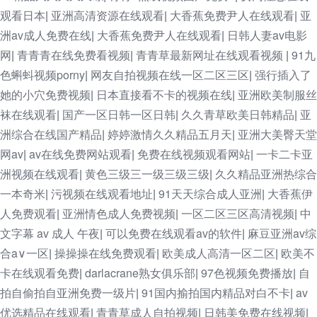
观看日本
亚洲高清资源在线观看
大香蕉免费尹人在线观看
亚
|
|
|
洲av成人免费在线
大香蕉免费尹人在线观看
日韩人妻av电影
|
|
网
青青青在线免费看视频
青青草最新网址在线观看视频
91九
|
|
|
色蝌蚪视频porny
网友自拍视频在线一区二区三区
强行插入了
|
|
她的小穴免费视频
日本直接看不卡的视频在线
亚洲欧美制服丝
|
|
袜在线观看
国产一区日韩一区日韩
久久青草欧美日韩精品
亚
|
|
|
洲综合在线国产精品
婷婷激情久久精品五月天
亚洲大美臀天堂
|
|
网av
av在线免费网站观看
免费在线视频观看网站
一卡二卡亚
|
|
|
洲视频在线观看
黄色三级三一级三级三级
久久精品亚洲热综合
|
|
一本奇米
污视频在线观看地址
91天天综合成人亚洲
大香蕉伊
|
|
|
人免费观看
亚洲情色成人免费视频
一区二区三区高清视频
中
|
|
|
文字幕 av 成人 午夜
可以免费在线观看av的软件
麻豆亚洲av综
|
|
合a∨一区
操操操在线免费观看
欧美成人高清一区二区
欧美不
|
|
|
卡在线观看免费
darlacrane熟女俱乐部
97色视频免费播放
自
|
|
|
拍自偷拍自亚洲免费一级片
91国内揄拍国内精品对白不卡
av
|
|
优选精品在线观看
青青草成人自拍视频
日韩美免费在线视频
|
|
|