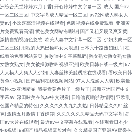
洲综合天堂婷婷六月丁香
开心婷婷中文字幕一区
成人,国产av,
|
|
一区二区三区
中文字幕成人精品一区二区
av72网成人熟女人
|
|
妻av
小欢喜高清视频在线观看
色版视频在线免费观看
亚洲黄
|
|
|
片免费观看高清
黄色美女网站有哪些
国产又粗又硬又爽又黄
|
|
|
激情自拍视频色悠悠
欧美人妻中文字幕一区二区
少妇太爽一区
|
|
二区三区
用我的大鸡巴操熟女大浪逼
日本六十路熟妇图片
在
|
|
|
线看的免费网站黄页
jellyfin中文字幕乱码
熟女熟女熟女熟女熟
|
|
女熟女熟女
美女被操嗷嗷叫视频亚洲
欧美日韩在线一级片
97
|
|
|
人人模人人爽人人少妇
人妻丝袜美腿诱惑在线观看
看欧美日韩
|
|
黄色小视频
国产福利在线视频网站
97人人洗澡人人爽
欧美最
|
|
|
猛性xxx亚洲精品
我要看黄色片子一级片子
最新亚洲国产中文
|
|
字幕av
深田咏美在线av中文观看
日噜噜夜啪啪激情网
亚欧乱
|
|
|
色国产精品的特色
久久久久久九九九九热
日韩精品久久91丝
|
|
袜
激情五月激情丁香婷婷
久久久久久久精品无码中文字幕
岛
|
|
|
国av大片在线观看
最近av中文字幕在线观看
在线观看日本少
|
|
妇s视频
99国产精品视频露脸对白
久久精品国产亚洲AV蜜臀色
|
|