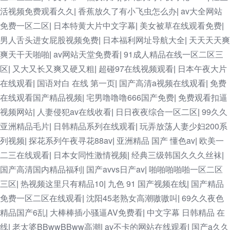
活视频免费观看久久
香蕉放久了有小飞虫怎么办
av大全网站
|
|
免费一区二区
日本特黄大片中文字幕
美女被草在线观看免费
|
|
|
男人舌头进女屁股视频免费
日本福利网址导航大全
天天天天爽
|
|
爽天干天啪啪
av网站天堂免费看
91成人精品在线一区二区三
|
|
区
又大又长又爽又硬又粗
超碰97在线视频观看
日本午夜大片
|
|
|
在线观看
国语对白 在线 第一页
国产高清a视频在线观看
免费
|
|
|
在线观看国产精品视频
宅男噜噜噜666国产免费
免费观看扣逼
|
|
视频网站
人妻侵犯av在线收看
日日夜夜综合一区二区
99久久
|
|
|
亚洲精品毛片
日韩精品系列在线观看
玩弄放荡人妻少妇200系
|
|
列视频
探花系列午夜寻花88av
亚洲精品 国产 懂色av
欧美一
|
|
|
二三在线观看
日本女同性激情视频
经典三级韩国久久久丝袜
|
|
|
国产高清国内精品福利
国产avvs日产av
啪啪啪啪啪一区二区
|
|
三区
热视频这里只有精品10
九色 91 国产视频在线
国产精品
|
|
|
免费一区二区在线观看
沈阳45老熟女高潮嗷嗷叫
69久久夜色
|
|
精品国产6乱
大棒棒插小骚逼AV免费看
中文字幕 日韩精品 在
|
|
线
老太婆BBwwBBww高潮
av不卡的网站在线观看
国产a久久
|
|
|